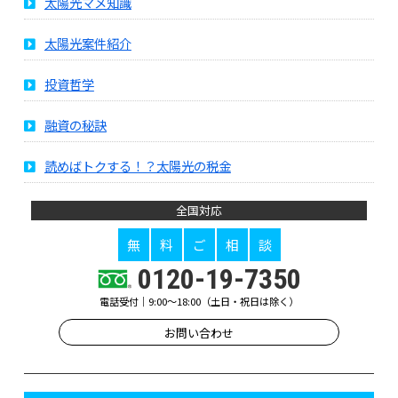
太陽光マメ知識
太陽光案件紹介
投資哲学
融資の秘訣
読めばトクする！？太陽光の税金
全国対応
無
料
ご
相
談
0120-19-7350
電話受付｜9:00～18:00（土日・祝日は除く）
お問い合わせ