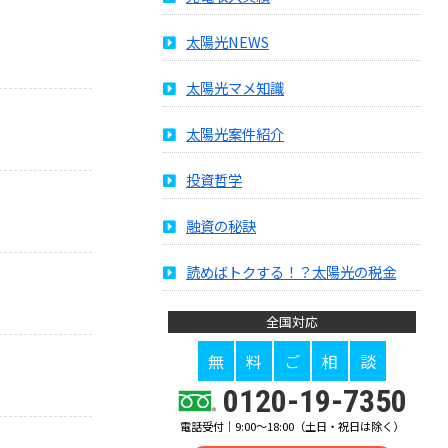
太陽光NEWS
太陽光マメ知識
太陽光案件紹介
投資哲学
融資の秘訣
読めばトクする！？太陽光の税金
全国対応
無
料
ご
相
談
0120-19-7350
電話受付｜9:00～18:00（土日・祝日は除く）