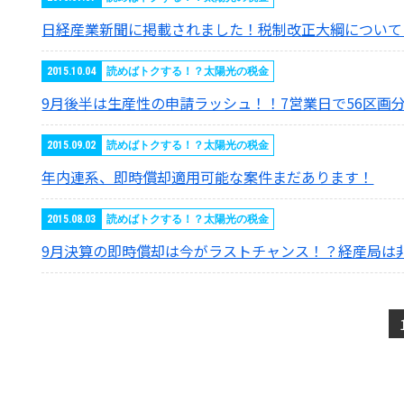
日経産業新聞に掲載されました！税制改正大綱について
2015.10.04
読めばトクする！？太陽光の税金
9月後半は生産性の申請ラッシュ！！7営業日で56区画
2015.09.02
読めばトクする！？太陽光の税金
年内連系、即時償却適用可能な案件まだあります！
2015.08.03
読めばトクする！？太陽光の税金
9月決算の即時償却は今がラストチャンス！？経産局は