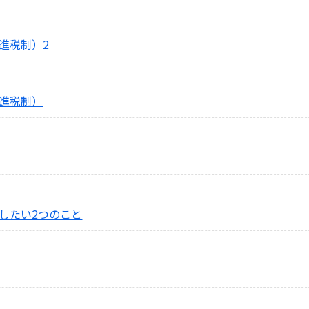
進税制）2
進税制）
したい2つのこと