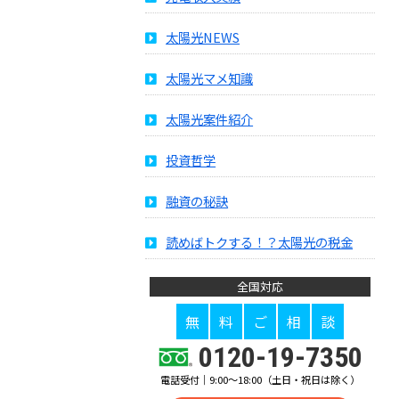
太陽光NEWS
太陽光マメ知識
太陽光案件紹介
投資哲学
融資の秘訣
読めばトクする！？太陽光の税金
全国対応
無
料
ご
相
談
0120-19-7350
電話受付｜9:00～18:00（土日・祝日は除く）