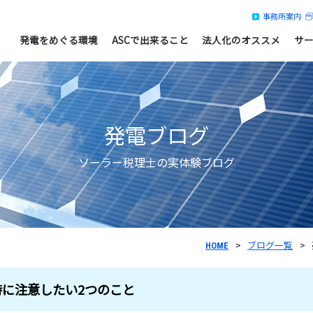
事務所案内
発電をめぐる環境
ASCで出来ること
法人化のオススメ
サ
発電ブログ
ソーラー税理士の実体験ブログ
ブログ一覧
HOME
に注意したい2つのこと