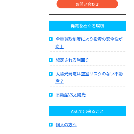
お問い合わせ
発電をめぐる環境
全量買取制度により投資の安全性が
向上
想定される利回り
太陽光発電は空室リスクのない不動
産？
不動産VS太陽光
ASCで出来ること
個人の方へ