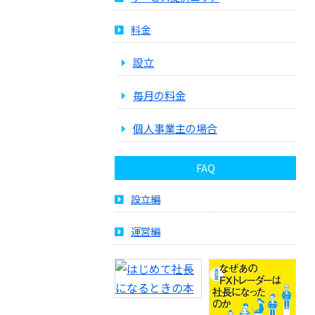
料金
設立
毎月の料金
個人事業主の場合
FAQ
設立編
運営編