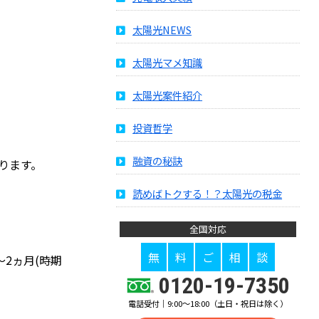
太陽光NEWS
太陽光マメ知識
太陽光案件紹介
投資哲学
融資の秘訣
ります。
読めばトクする！？太陽光の税金
全国対応
無
料
ご
相
談
2ヵ月(時期
0120-19-7350
電話受付｜9:00～18:00（土日・祝日は除く）