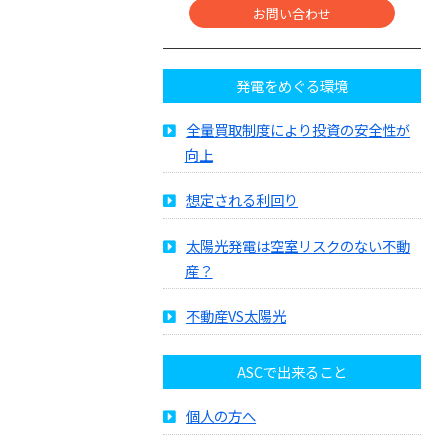
お問い合わせ
発電をめぐる環境
全量買取制度により投資の安全性が
向上
想定される利回り
太陽光発電は空室リスクのない不動
産？
不動産VS太陽光
ASCで出来ること
個人の方へ