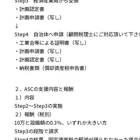
Step3 経済産業局から受領
・計画認定書
・計画申請書（写し）
↓
Step4 自治体へ申請（顧問税理士にご対応頂いて下さ
・工業会等による証明書（写し）
・計画申請書（写し）
・計画認定書（写し）
・納税書類（償却資産税申告書）
２．ASCの支援内容と報酬
１）内容
Step2～Step3の実施
２）報酬（税別）
10万と設備額の0.3％、いずれか大きい方
Step3の段階で請求
Step4の結果、固定資産税の軽減が得られなかった場