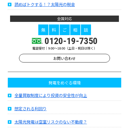
読めばトクする！？太陽光の税金
全国対応
無
料
ご
相
談
0120-19-7350
電話受付｜9:00～18:00（土日・祝日は除く）
お問い合わせ
発電をめぐる環境
全量買取制度により投資の安全性が向上
想定される利回り
太陽光発電は空室リスクのない不動産？