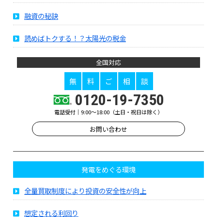
融資の秘訣
読めばトクする！？太陽光の税金
全国対応
無
料
ご
相
談
0120-19-7350
電話受付｜9:00～18:00（土日・祝日は除く）
お問い合わせ
発電をめぐる環境
全量買取制度により投資の安全性が向上
想定される利回り