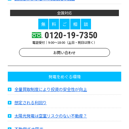
全国対応
無
料
ご
相
談
0120-19-7350
電話受付｜9:00～18:00（土日・祝日は除く）
お問い合わせ
発電をめぐる環境
全量買取制度により投資の安全性が向上
想定される利回り
太陽光発電は空室リスクのない不動産？
不動産VS太陽光