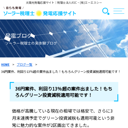
太陽光発電応援サイト
｜税理士法人ASC・(株)エーエスシー
発電ブログ
ソーラー税理士の実体験ブログ
ブログ一覧
HOME
36円案件、利回り13％超の案件出ました！もちろんグリーン投資減税適用可能です！
36円案件、利回り13％超の案件出ました！もち
ろんグリーン投資減税適用可能です！
価格が高騰している現在の相場では格安で、さらに3
月末連携予定でグリーン投資減税も適用可能という非
常に魅力的な案件が2区画出てきました。