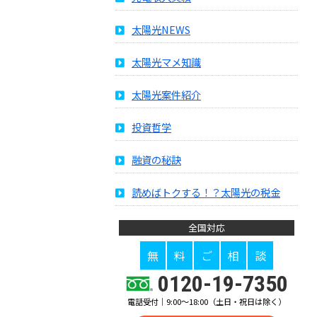
太陽光NEWS
太陽光マメ知識
太陽光案件紹介
投資哲学
融資の秘訣
読めばトクする！？太陽光の税金
全国対応
無
料
ご
相
談
0120-19-7350
電話受付｜9:00～18:00（土日・祝日は除く）