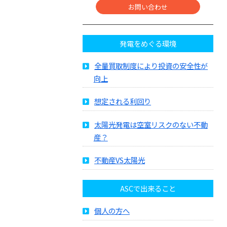
お問い合わせ
発電をめぐる環境
全量買取制度により投資の安全性が
向上
想定される利回り
太陽光発電は空室リスクのない不動
産？
不動産VS太陽光
ASCで出来ること
個人の方へ