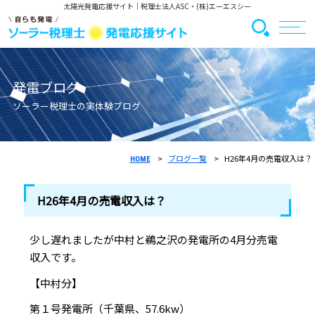
太陽光発電応援サイト
｜税理士法人ASC・(株)エーエスシー
発電ブログ
ソーラー税理士の実体験ブログ
ブログ一覧
H26年4月の売電収入は？
HOME
H26年4月の売電収入は？
少し遅れましたが中村と鵜之沢の発電所の4月分売電
収入です。
【中村分】
第１号発電所（千葉県、57.6kw）