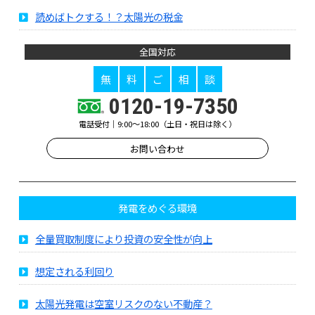
読めばトクする！？太陽光の税金
全国対応
無
料
ご
相
談
0120-19-7350
電話受付｜9:00～18:00（土日・祝日は除く）
お問い合わせ
発電をめぐる環境
全量買取制度により投資の安全性が向上
想定される利回り
太陽光発電は空室リスクのない不動産？